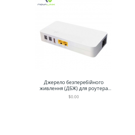
Джерело безперебійного
живлення (ДБЖ) для роутера
WGP Mini DC UPS White (POE04)
$0.00