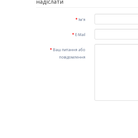
надіслати
Ім'я
E-Mail
Ваш питання або
повідомлення