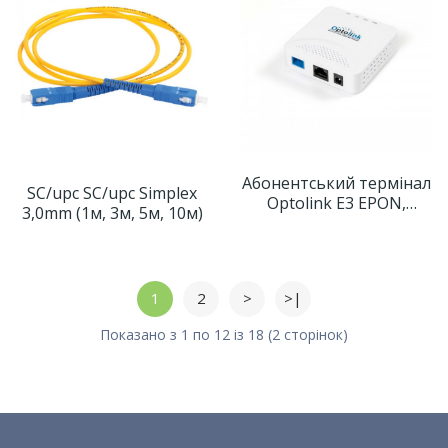
Абонентський термінал
SC/upc SC/upc Simplex
Optolink E3 EPON,
3,0mm (1м, 3м, 5м, 10м)
1xSC/UPC,
1x10/100/1000Base-T,
12V DC, чiпсет F501
1
2
>
>|
Показано з 1 по 12 із 18 (2 сторінок)