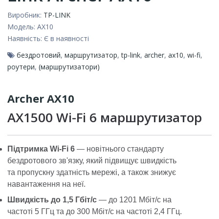
Виробник:
TP-LINK
Модель:
AX10
Наявність:
Є в наявності
бездротовий
,
маршрутизатор
,
tp-link
,
archer
,
ax10
,
wi-fi
,
роутери
,
(маршрутизатори)
Archer AX10
AX1500 Wi-Fi 6 маршрутизатор
Підтримка Wi-Fi 6
— новітнього стандарту
бездротового зв'язку, який підвищує швидкість
та пропускну здатність мережі, а також знижує
навантаження на неї.
Швидкість до 1,5 Гбіт/с
— до 1201 Мбіт/с на
частоті 5 ГГц та до 300 Мбіт/с на частоті 2,4 ГГц.