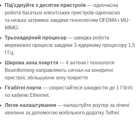
Під'єднуйте з десяток пристроїв
— одночасна
робота багатьох клієнтських пристроїв одночасно
та низька затримка завдяки технологіям OFDMA і MU-
MIMO.
Трьохядерний процесор
— швидка робота
мережевих процесів завдяки 3-ядерному процесору 1,5
ГГц.
Широка зона покрття
— 4 антени і технологія
Beamforming направляють сигнал на конкретні
пристрої, збільшуючи зону покриття
Гігабітні порти
— скористайтеся швидкістю до 1 Гбіт/с
по кабелю Ethernet.
Легке налаштування
— налаштуйте роутер за лічені
хвилини за допомогою мобільного додатку Tether.