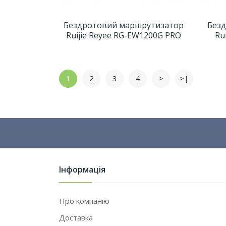
Бездротовий маршрутизатор
Без
Ruijie Reyee RG-EW1200G PRO
Ru
1
2
3
4
>
>|
Інформація
Про компанію
Доставка