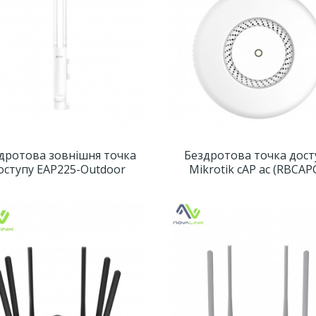
дротова зовнішня точка
Бездротова точка дост
оступу EAP225-Outdoor
Mikrotik cAP ac (RBCAP
5ACD2ND)