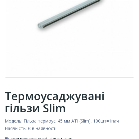
Термоусаджувані
гільзи Slim
Модель:
Гільза термоус. 45 мм ATI (Slim), 100шт=1пач
Наявність:
Є в наявності
термоусаджувані
,
гільзи
,
slim