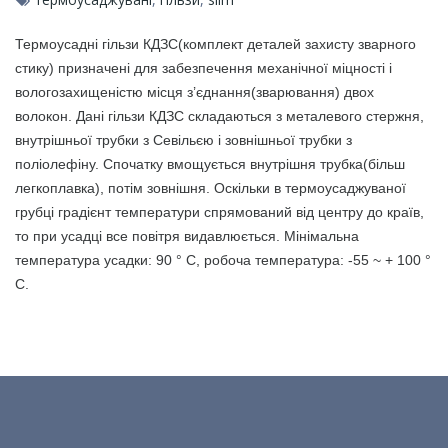
Термоусадні гільзи КДЗС(комплект деталей захисту зварного
стику) призначені для забезпечення механічної міцності і
вологозахищеністю місця з’єднання(зварювання) двох
волокон. Дані гільзи КДЗС складаються з металевого стержня,
внутрішньої трубки з Севільєю і зовнішньої трубки з
поліолефіну. Спочатку вмощується внутрішня трубка(більш
легкоплавка), потім зовнішня. Оскільки в термоусаджуваної
грубці градієнт температури спрямований від центру до країв,
то при усадці все повітря видавлюється. Мінімальна
температура усадки: 90 ° С, робоча температура: -55 ~ + 100 °
С.