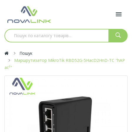
Пошук
Маршрутизатор MikroTik RBD52G-5HacD2HnD-TC "hAP
ac²"