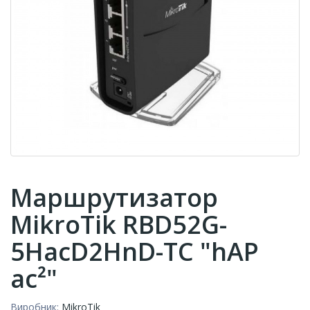
Маршрутизатор
MikroTik RBD52G-
5HacD2HnD-TC "hAP
ac²"
Виробник:
MikroTik