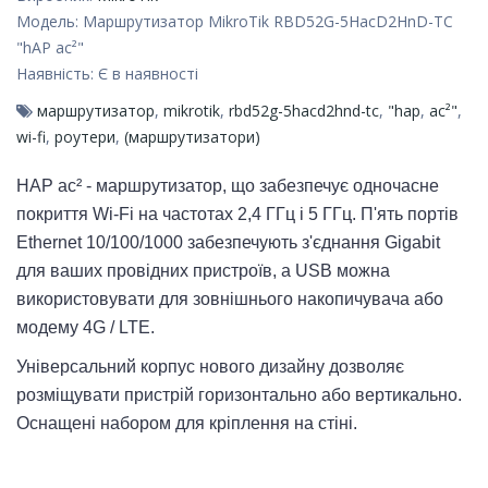
Модель:
Маршрутизатор MikroTik RBD52G-5HacD2HnD-TC
"hAP ac²"
Наявність:
Є в наявності
маршрутизатор
,
mikrotik
,
rbd52g-5hacd2hnd-tc
,
"hap
,
ac²"
,
wi-fi
,
роутери
,
(маршрутизатори)
HAP ac² - маршрутизатор, що забезпечує одночасне
покриття Wi-Fi на частотах 2,4 ГГц і 5 ГГц. П'ять портів
Ethernet 10/100/1000 забезпечують з'єднання Gigabit
для ваших провідних пристроїв, а USB можна
використовувати для зовнішнього накопичувача або
модему 4G / LTE.
Універсальний корпус нового дизайну дозволяє
розміщувати пристрій горизонтально або вертикально.
Оснащені набором для кріплення на стіні.