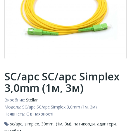
SC/apc SC/apc Simplex
3,0mm (1м, 3м)
Виробник:
Stellar
Модель:
SC/apc SC/apc Simplex 3,0mm (1м, 3м)
Наявність:
Є в наявності
sc/apc
,
simplex
,
30mm
,
(1м
,
3м)
,
патчкорди
,
адаптери
,
пігтейли